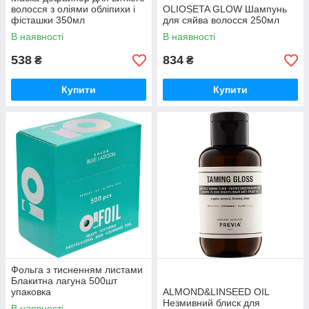
волосся з оліями обліпихи і
OLIOSETA GLOW Шампунь
фісташки 350мл
для сяйва волосся 250мл
В наявності
В наявності
538
834
₴
₴
Купити
Купити
Фольга з тисненням листами
Блакитна лагуна 500шт
упаковка
ALMOND&LINSEED OIL
Незмивний блиск для
В наявності