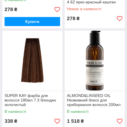
4.62 ярко-красный каштан
278
Немає в наявності
₴
278
₴
Купити
SUPER KAY фарба для
ALMOND&LINSEED OIL
волосся 180мл 7.3 блондин
Незмивний блиск для
золотистый
приборкання волосся 200мл
В наявності
В наявності
338
1 518
₴
₴