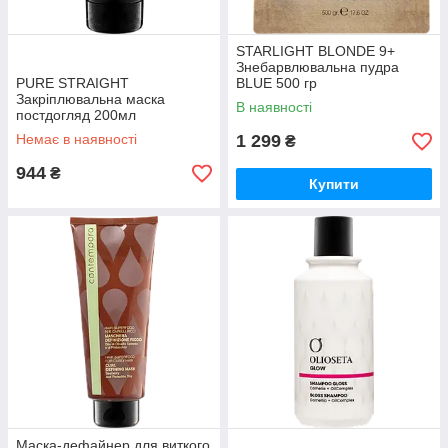
STARLIGHT BLONDE 9+
Знебарвлювальна пудра
PURE STRAIGHT
BLUE 500 гр
Закріплювальна маска
В наявності
постдогляд 200мл
Немає в наявності
1 299
₴
944
₴
Купити
Маска-дефайнер для виткого