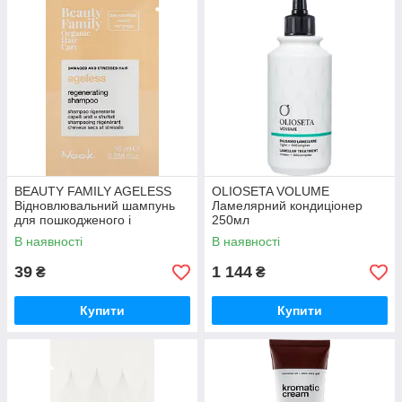
BEAUTY FAMILY AGELESS
OLIOSETA VOLUME
Відновлювальний шампунь
Ламелярний кондиціонер
для пошкодженого і
250мл
ослабленого волосся 10мл
В наявності
В наявності
39
1 144
₴
₴
Купити
Купити