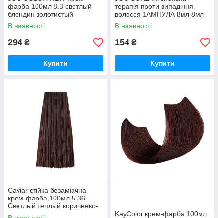
фарба 100мл 8.3 светлый
терапія проти випадіння
блондин золотистый
волосся 1АМПУЛА 8мл 8мл
В наявності
В наявності
294
154
₴
₴
Купити
Купити
Caviar стійка безаміачна
крем-фарба 100мл 5.36
Светлый теплый коричнево-
каштановый
KayColor крем-фарба 100мл
В наявності