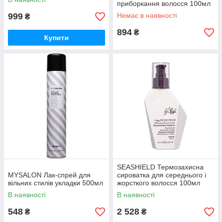
приборкання волосся 100мл
999
Немає в наявності
₴
894
₴
Купити
SEASHIELD Термозахисна
MYSALON Лак-спрей для
сироватка для середнього і
вільних стилів укладки 500мл
жорсткого волосся 100мл
В наявності
В наявності
548
2 528
₴
₴