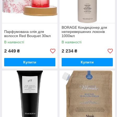
BORAGE Кондиціонер для
Парфумована олія для
неперевершених локонів
волосся Red Bouquet 30мл
1000мл
В наявності
В наявності
2 449
2 234
₴
₴
Купити
Купити