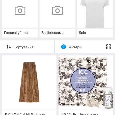
Головні убори
За брендами
Solo
Сортування
0
Фільтри
JOC COLOR NEW Крем-
JOC CURE Інтенсивна