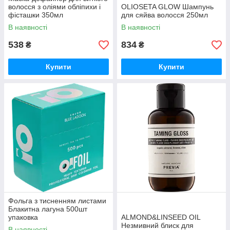
волосся з оліями обліпихи і
OLIOSETA GLOW Шампунь
фісташки 350мл
для сяйва волосся 250мл
В наявності
В наявності
538
834
₴
₴
Купити
Купити
Фольга з тисненням листами
Блакитна лагуна 500шт
упаковка
ALMOND&LINSEED OIL
Незмивний блиск для
В наявності