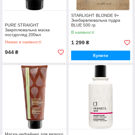
STARLIGHT BLONDE 9+
Знебарвлювальна пудра
PURE STRAIGHT
BLUE 500 гр
Закріплювальна маска
В наявності
постдогляд 200мл
Немає в наявності
1 299
₴
944
₴
Купити
Маска-дефайнер для виткого