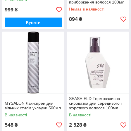
приборкання волосся 100мл
999
Немає в наявності
₴
894
₴
Купити
SEASHIELD Термозахисна
MYSALON Лак-спрей для
сироватка для середнього і
вільних стилів укладки 500мл
жорсткого волосся 100мл
В наявності
В наявності
548
2 528
₴
₴