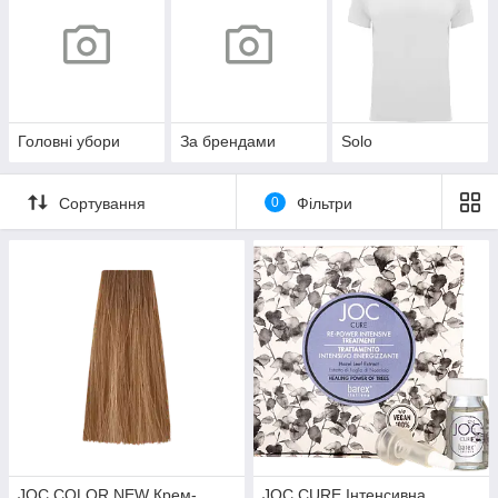
Головні убори
За брендами
Solo
Сортування
0
Фільтри
JOC COLOR NEW Крем-
JOC CURE Інтенсивна