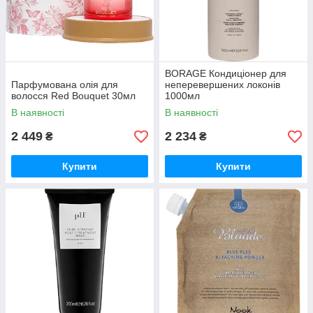
BORAGE Кондиціонер для
Парфумована олія для
неперевершених локонів
волосся Red Bouquet 30мл
1000мл
В наявності
В наявності
2 449
2 234
₴
₴
Купити
Купити