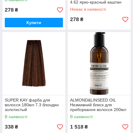
4.62 ярко-красный каштан
278
Немає в наявності
₴
278
₴
Купити
SUPER KAY фарба для
ALMOND&LINSEED OIL
волосся 180мл 7.3 блондин
Незмивний блиск для
золотистый
приборкання волосся 200мл
В наявності
В наявності
338
1 518
₴
₴