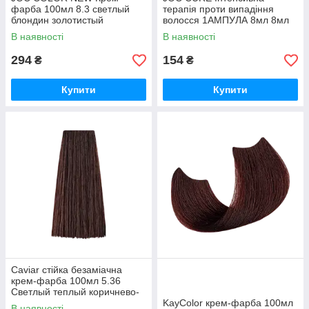
фарба 100мл 8.3 светлый
терапія проти випадіння
блондин золотистый
волосся 1АМПУЛА 8мл 8мл
В наявності
В наявності
294
154
₴
₴
Купити
Купити
Caviar стійка безаміачна
крем-фарба 100мл 5.36
Светлый теплый коричнево-
каштановый
KayColor крем-фарба 100мл
В наявності