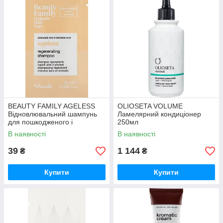
BEAUTY FAMILY AGELESS
OLIOSETA VOLUME
Відновлювальний шампунь
Ламелярний кондиціонер
для пошкодженого і
250мл
ослабленого волосся 10мл
В наявності
В наявності
39
1 144
₴
₴
Купити
Купити