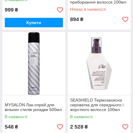
приборкання волосся 100мл
999
Немає в наявності
₴
894
₴
Купити
SEASHIELD Термозахисна
MYSALON Лак-спрей для
сироватка для середнього і
вільних стилів укладки 500мл
жорсткого волосся 100мл
В наявності
В наявності
548
2 528
₴
₴