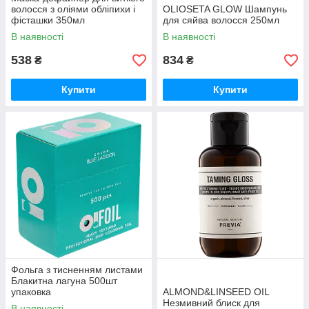
волосся з оліями обліпихи і
OLIOSETA GLOW Шампунь
фісташки 350мл
для сяйва волосся 250мл
В наявності
В наявності
538
834
₴
₴
Купити
Купити
Фольга з тисненням листами
Блакитна лагуна 500шт
упаковка
ALMOND&LINSEED OIL
Незмивний блиск для
В наявності