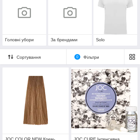
Головні убори
За брендами
Solo
Сортування
0
Фільтри
JOC COLOR NEW Крем-
JOC CURE Інтенсивна