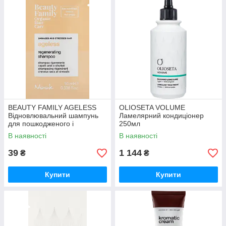
BEAUTY FAMILY AGELESS
OLIOSETA VOLUME
Відновлювальний шампунь
Ламелярний кондиціонер
для пошкодженого і
250мл
ослабленого волосся 10мл
В наявності
В наявності
39
1 144
₴
₴
Купити
Купити