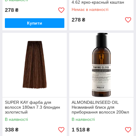
4.62 ярко-красный каштан
278
Немає в наявності
₴
278
₴
Купити
SUPER KAY фарба для
ALMOND&LINSEED OIL
волосся 180мл 7.3 блондин
Незмивний блиск для
золотистый
приборкання волосся 200мл
В наявності
В наявності
338
1 518
₴
₴