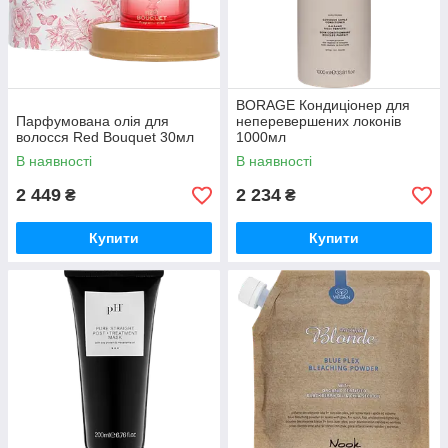
BORAGE Кондиціонер для
Парфумована олія для
неперевершених локонів
волосся Red Bouquet 30мл
1000мл
В наявності
В наявності
2 449
2 234
₴
₴
Купити
Купити