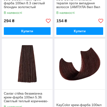
фарба 100мл 8.3 светлый
терапія проти випадіння
блондин золотистый
волосся 1АМПУЛА 8мл 8мл
В наявності
В наявності
294
154
₴
₴
Купити
Купити
Caviar стійка безаміачна
крем-фарба 100мл 5.36
Светлый теплый коричнево-
каштановый
KayColor крем-фарба 100мл
В наявності