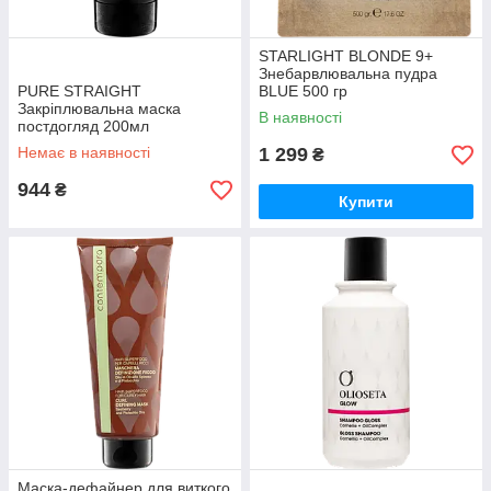
STARLIGHT BLONDE 9+
Знебарвлювальна пудра
PURE STRAIGHT
BLUE 500 гр
Закріплювальна маска
В наявності
постдогляд 200мл
Немає в наявності
1 299
₴
944
₴
Купити
Маска-дефайнер для виткого