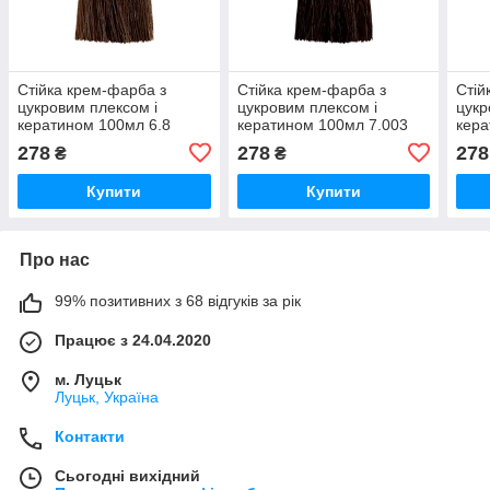
Стійка крем-фарба з
Стійка крем-фарба з
Стій
цукровим плексом і
цукровим плексом і
цукр
кератином 100мл 6.8
кератином 100мл 7.003
кера
темно-русый
темно-русый
тем
278
278
278
₴
₴
Купити
Купити
Про нас
99% позитивних з 68 відгуків за рік
Працює з 24.04.2020
м. Луцьк
Луцьк, Україна
Контакти
Сьогодні вихідний