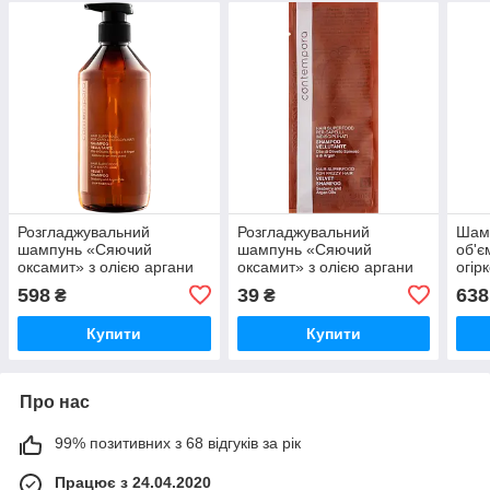
Розгладжувальний
Розгладжувальний
Шам
шампунь «Сяючий
шампунь «Сяючий
об'є
оксамит» з олією аргани
оксамит» з олією аргани
огір
та обліпихи 500мл
та обліпихи 10мл
598
39
638
₴
₴
Купити
Купити
Про нас
99% позитивних з 68 відгуків за рік
Працює з 24.04.2020