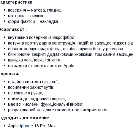
Характеристики
поверхня – матова, гладка;
матеріал – силікон;
форм-фактор – накладка.
Особливості:
внутрішня поверхня із мікрофібри;
потужна протиударна конструкція, надійно захищає гаджет ві
облягає корпус смартфона, не збільшуючи його у розмірах;
бічні кнопки закриті додатковими кнопками, тим самим захищені
швидка установка і зняття;
на задній стороні є логотип Apple.
Переваги:
надійна система фіксації;
посилений захист кутів;
не ковзає в руках;
стійкий до подряпин і порізів;
має всі численні функціональні вирізи;
розрахований на довге і комфотное використання.
Підходить до моделів:
Apple
Iphone
16 Pro Max