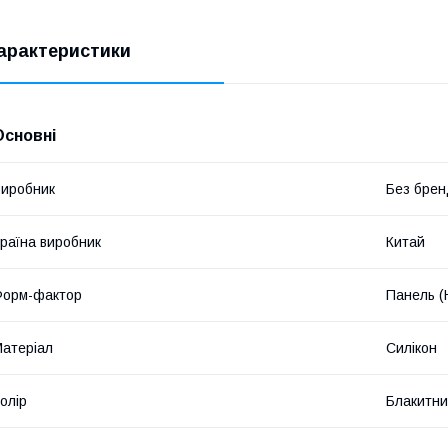
арактеристики
Основні
иробник
Без брен
раїна виробник
Китай
Форм-фактор
Панель (
атеріал
Силікон
олір
Блакитн