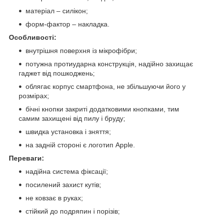
матеріал – силікон;
форм-фактор – накладка.
Особливості:
внутрішня поверхня із мікрофібри;
потужна протиударна конструкція, надійно захищає
гаджет від пошкоджень;
облягає корпус смартфона, не збільшуючи його у
розмірах;
бічні кнопки закриті додатковими кнопками, тим
самим захищені від пилу і бруду;
швидка установка і зняття;
на задній стороні є логотип Apple.
Переваги:
надійна система фіксації;
посилений захист кутів;
не ковзає в руках;
стійкий до подряпин і порізів;