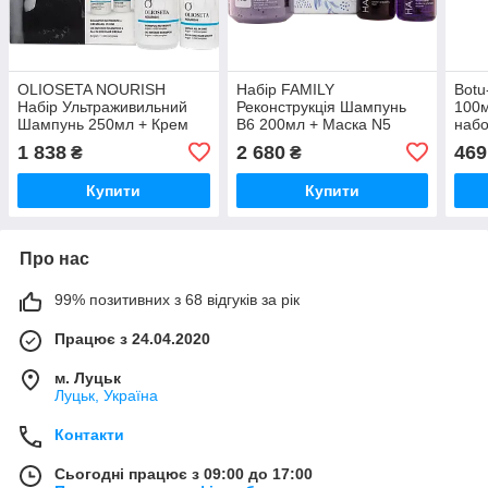
OLIOSETA NOURISH
Набір FAMILY
Botu
Набір Ультраживильний
Реконструкція Шампунь
100м
Шампунь 250мл + Крем
B6 200мл + Маска N5
наб
Все в одному 200мл
250мл + Флюїд R3 100мл
1 838
2 680
469
₴
₴
набор
набор
Купити
Купити
Про нас
99% позитивних з 68 відгуків за рік
Працює з 24.04.2020
м. Луцьк
Луцьк, Україна
Контакти
Сьогодні працює з 09:00 до 17:00