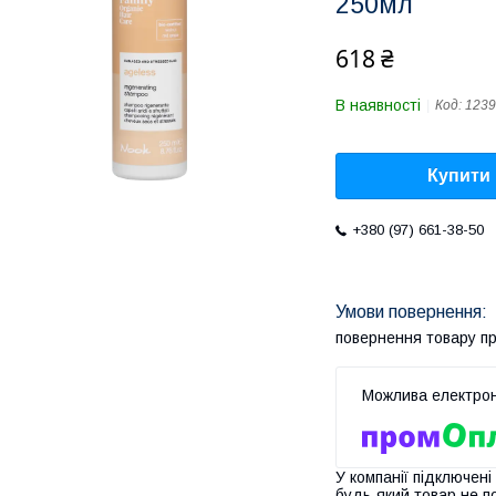
250мл
618 ₴
В наявності
Код:
1239
Купити
+380 (97) 661-38-50
повернення товару п
У компанії підключені
будь-який товар не п