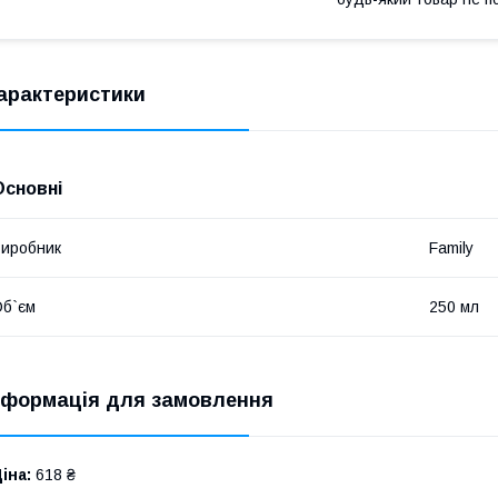
арактеристики
Основні
иробник
Family
б`єм
250 мл
нформація для замовлення
іна:
618 ₴