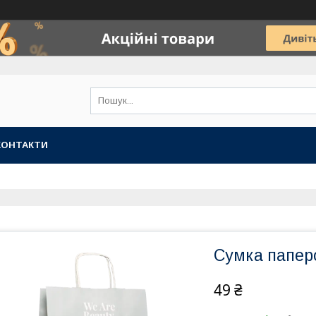
КОНТАКТИ
Сумка папер
49 ₴