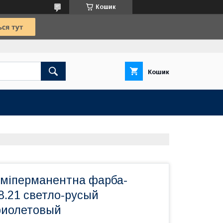
Кошик
Кошик
міперманентна фарба-
8.21 светло-русый
фиолетовый