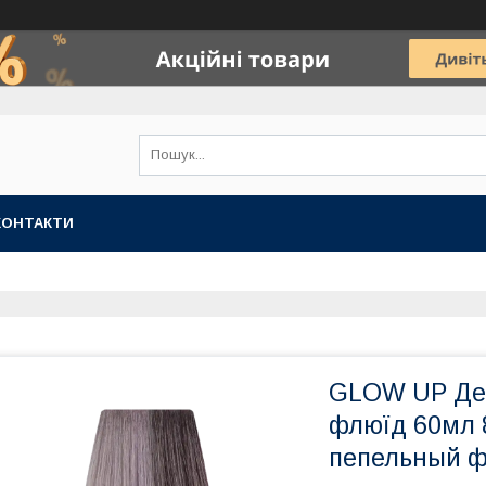
КОНТАКТИ
GLOW UP Де
флюїд 60мл 
пепельный 