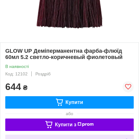
GLOW UP Деміперманентна фарба-флюїд
60мл 5.2 светло-коричневый фиолетовый
В наявності
Код: 12102
Роздріб
644
₴
Купити
або
Купити з