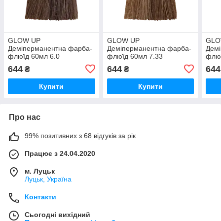
GLOW UP
GLOW UP
GLO
Деміперманентна фарба-
Деміперманентна фарба-
Дем
флюїд 60мл 6.0
флюїд 60мл 7.33
флюї
натуральный темный
интенсивный золотистый
инте
644
644
644
₴
₴
блонд
блонд
Купити
Купити
Про нас
99% позитивних з 68 відгуків за рік
Працює з 24.04.2020
м. Луцьк
Луцьк, Україна
Контакти
Сьогодні вихідний