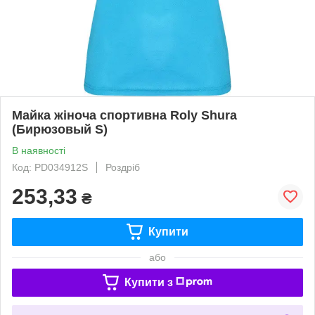
Майка жіноча спортивна Roly Shura
(Бирюзовый S)
В наявності
Код: PD034912S
Роздріб
253,33
₴
Купити
або
Купити з