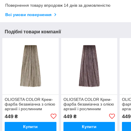
Повернення товару впродовж 14 днів за домовленістю
Всі умови повернення
Подібні товари компанії
OLIOSETA COLOR Крем-
OLIOSETA COLOR Крем-
OLI
фарба безаміачна з олією
фарба безаміачна з олією
фарб
арганії і рослинним
арганії і рослинним
арга
кератином 8.0 светлый
кератином 8.02 светлый
кера
449
449
449
₴
₴
блондин натуральный
блондин натуральный
блон
ирисовый
золо
Купити
Купити