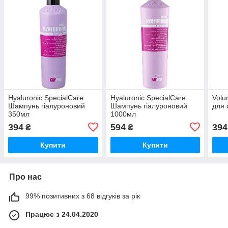
Hyaluronic SpecialCare
Hyaluronic SpecialCare
Volu
Шампунь гіалуроновий
Шампунь гіалуроновий
для 
350мл
1000мл
394
594
394
₴
₴
Купити
Купити
Про нас
99% позитивних з 68 відгуків за рік
Працює з 24.04.2020