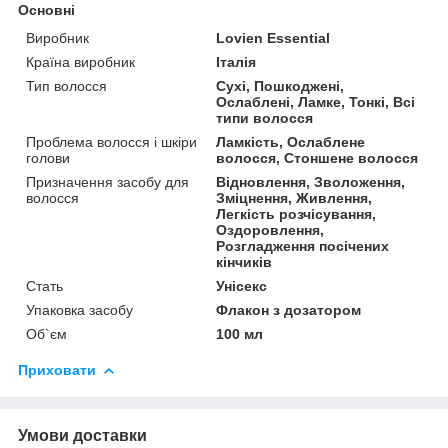
Основні
Виробник
Lovien Essential
Країна виробник
Італія
Тип волосся
Сухі, Пошкоджені,
Ослаблені, Ламке, Тонкі, Всі
типи волосся
Проблема волосся і шкіри
Ламкість, Ослаблене
голови
волосся, Стоншене волосся
Призначення засобу для
Відновлення, Зволоження,
волосся
Зміцнення, Живлення,
Легкість розчісування,
Оздоровлення,
Розгладження посічених
кінчиків
Стать
Унісекс
Упаковка засобу
Флакон з дозатором
Об`єм
100 мл
Приховати
Умови доставки