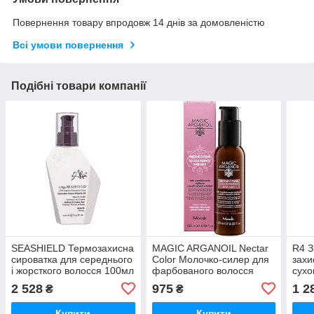
Повернення товару впродовж 14 днів за домовленістю
Всі умови повернення
Подібні товари компанії
SEASHIELD Термозахисна
MAGIC ARGANOIL Nectar
R4 
сироватка для середнього
Color Молочко-силер для
захи
і жорсткого волосся 100мл
фарбованого волосся
сухо
100мл
2 528
975
1 2
₴
₴
Купити
Купити