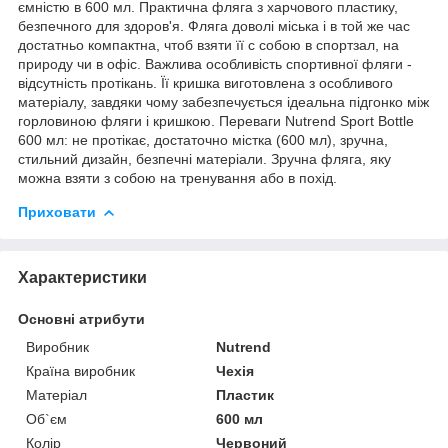
ємністю в 600 мл. Практична фляга з харчового пластику,
безпечного для здоров'я. Фляга доволі міська і в той же час
достатньо компактна, чтоб взяти її с собою в спортзал, на
природу чи в офіс. Важлива особливість спортивної фляги -
відсутність протікань. Її кришка виготовлена з особливого
матеріалу, завдяки чому забезпечується ідеальна підгонко між
горловиною фляги і кришкою. Переваги Nutrend Sport Bottle
600 мл: не протікає, достаточно містка (600 мл), зручна,
стильний дизайн, безпечні матеріали. Зручна фляга, яку
можна взяти з собою на тренування або в похід.
Приховати
Характеристики
Основні атрибути
Виробник
Nutrend
Країна виробник
Чехія
Матеріал
Пластик
Об`єм
600 мл
Колір
Червоний