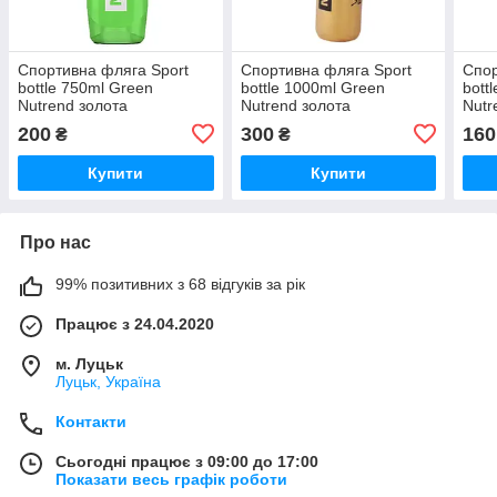
Спортивна фляга Sport
Спортивна фляга Sport
Спор
bottle 750ml Green
bottle 1000ml Green
bott
Nutrend золота
Nutrend золота
Nutr
200
300
160
₴
₴
Купити
Купити
Про нас
99% позитивних з 68 відгуків за рік
Працює з 24.04.2020
м. Луцьк
Луцьк, Україна
Контакти
Сьогодні працює з 09:00 до 17:00
Показати весь графік роботи