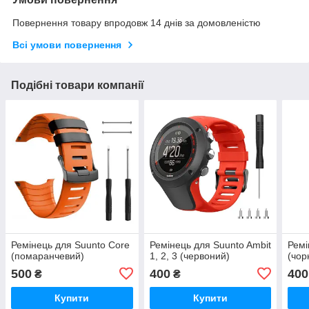
Повернення товару впродовж 14 днів за домовленістю
Всі умови повернення
Подібні товари компанії
Ремінець для Suunto Core
Ремінець для Suunto Ambit
Ремі
(помаранчевий)
1, 2, 3 (червоний)
(чор
500
400
400
₴
₴
Купити
Купити