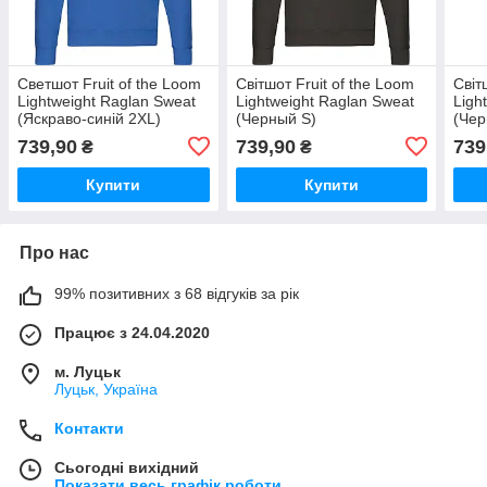
Светшот Fruit of the Loom
Світшот Fruit of the Loom
Світ
Lightweight Raglan Sweat
Lightweight Raglan Sweat
Ligh
(Яскраво-синій 2XL)
(Черный S)
(Чер
739,90
739,90
739
₴
₴
Купити
Купити
Про нас
99% позитивних з 68 відгуків за рік
Працює з 24.04.2020
м. Луцьк
Луцьк, Україна
Контакти
Сьогодні вихідний
Показати весь графік роботи