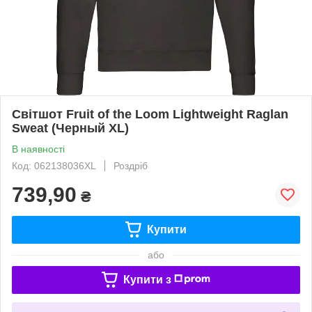
Світшот Fruit of the Loom Lightweight Raglan
Sweat (Черный XL)
В наявності
Код: 062138036XL
Роздріб
739,90
₴
Купити
або
Купити з