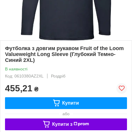
Футболка з довгим рукавом Fruit of the Loom
Valueweight Long Sleeve (Глубокий Темно-
Синий 2XL)
В наявності
Код: 0610380AZ2XL
Роздріб
455,21
₴
Купити
або
Купити з