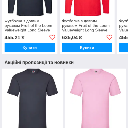
Футболка з довгим
Футболка з довгим
Футб
рукавом Fruit of the Loom
рукавом Fruit of the Loom
рука
Valueweight Long Sleeve
Valueweight Long Sleeve
Valu
(Глубокий Темно-Синий L)
(Глубокий Темно-Синий
(Ярк
455,21
635,04
455
₴
₴
3XL)
Купити
Купити
Акційні пропозиції та новинки