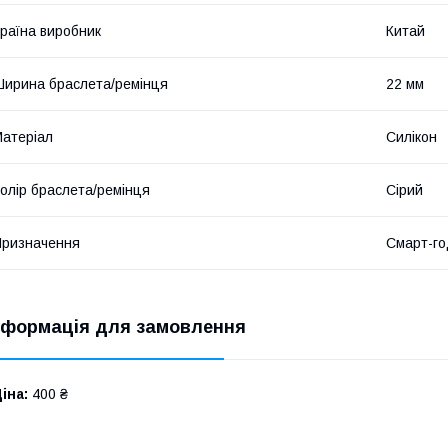
раїна виробник
Китай
ирина браслета/ремінця
22 мм
атеріал
Силікон
олір браслета/ремінця
Сірий
ризначення
Смарт-го
нформація для замовлення
іна:
400 ₴