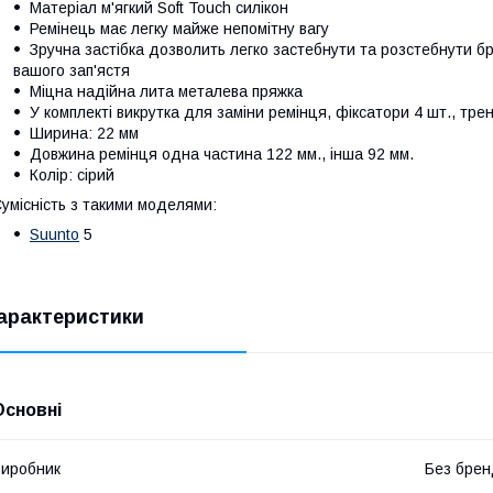
Матеріал м'ягкий Soft Touch силікон
Ремінець має легку майже непомітну вагу
Зручна застібка дозволить легко застебнути та розстебнути б
вашого зап'ястя
Міцна надійна лита металева пряжка
У комплекті викрутка для заміни ремінця, фіксатори 4 шт., тре
Ширина: 22 мм
Довжина ремінця одна частина 122 мм., інша 92 мм.
Колір: сірий
умісність з такими моделями:
Suunto
5
арактеристики
Основні
иробник
Без брен