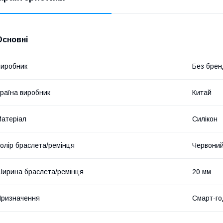
Основні
иробник
Без брен
раїна виробник
Китай
атеріал
Силікон
олір браслета/ремінця
Червони
ирина браслета/ремінця
20 мм
ризначення
Смарт-го