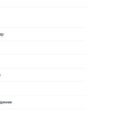
ду
й
динник