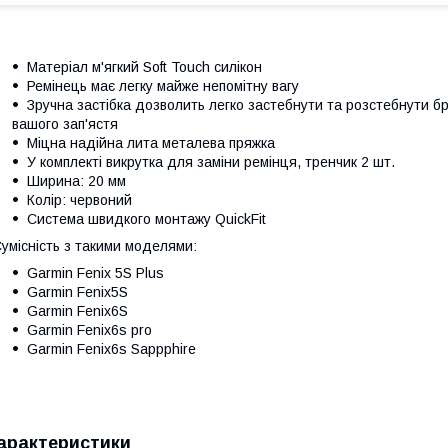
Матеріал м'ягкий Soft Touch силікон
Ремінець має легку майже непомітну вагу
Зручна застібка дозволить легко застебнути та розстебнути б
вашого зап'ястя
Міцна надійна лита металева пряжка
У комплекті викрутка для заміни ремінця, тренчик 2 шт.
Ширина: 20 мм
Колір: червоний
Система швидкого монтажу QuickFit
умісність з такими моделями:
Garmin Fenix 5S Plus
Garmin Fenix5S
Garmin Fenix6S
Garmin Fenix6s pro
Garmin Fenix6s Sappphire
арактеристики