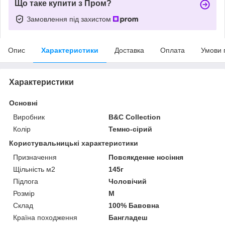
Що таке купити з Пром?
Замовлення під захистом
Опис
Характеристики
Доставка
Оплата
Умови 
Характеристики
Основні
Виробник
B&C Collection
Колір
Темно-сірий
Користувальницькі характеристики
Призначення
Повсякденне носіння
Щільність м2
145г
Підлога
Чоловічий
Розмір
M
Склад
100% Бавовна
Країна походження
Бангладеш