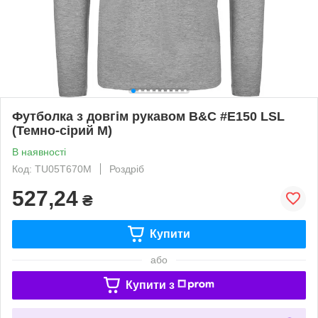
Футболка з довгім рукавом B&C #E150 LSL
(Темно-сірий M)
В наявності
Код: TU05T670M
Роздріб
527,24
₴
Купити
або
Купити з