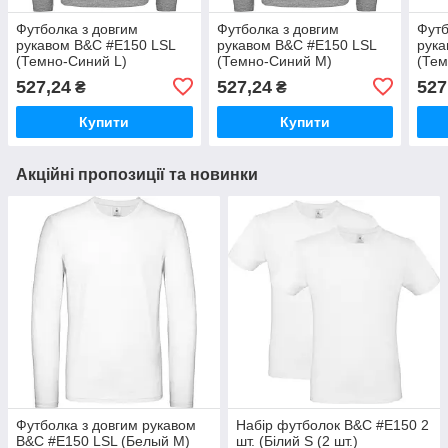
Футболка з довгим
Футболка з довгим
Футб
рукавом B&C #E150 LSL
рукавом B&C #E150 LSL
рука
(Темно-Синий L)
(Темно-Синий M)
(Тем
527,24
527,24
527
₴
₴
Купити
Купити
Акційні пропозиції та новинки
Футболка з довгим рукавом
Набір футболок B&C #E150 2
B&C #E150 LSL (Белый M)
шт. (Білий S (2 шт.)