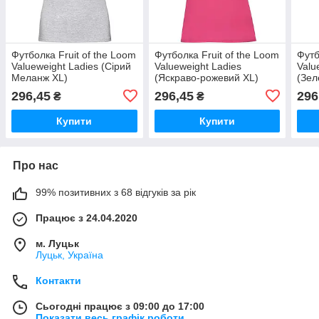
Футболка Fruit of the Loom
Футболка Fruit of the Loom
Футб
Valueweight Ladies (Сірий
Valueweight Ladies
Valu
Меланж XL)
(Яскраво-рожевий XL)
(Зел
296,45
296,45
296
₴
₴
Купити
Купити
Про нас
99% позитивних з 68 відгуків за рік
Працює з 24.04.2020
м. Луцьк
Луцьк, Україна
Контакти
Сьогодні працює з 09:00 до 17:00
Показати весь графік роботи