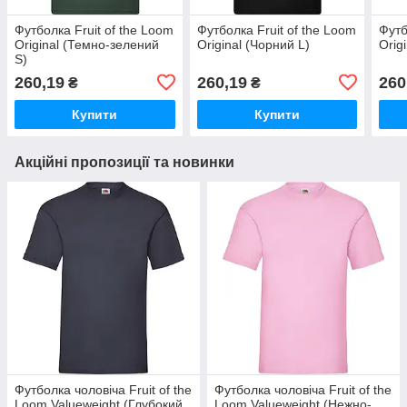
Футболка Fruit of the Loom
Футболка Fruit of the Loom
Футб
Original (Темно-зелений
Original (Чорний L)
Orig
S)
260,19
260,19
260
₴
₴
Купити
Купити
Акційні пропозиції та новинки
Футболка чоловіча Fruit of the
Футболка чоловіча Fruit of the
Loom Valueweight (Глубокий
Loom Valueweight (Нежно-