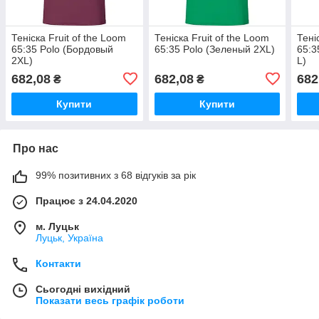
Теніска Fruit of the Loom
Теніска Fruit of the Loom
Тені
65:35 Polo (Бордовый
65:35 Polo (Зеленый 2XL)
65:3
2XL)
L)
682,08
682,08
682
₴
₴
Купити
Купити
Про нас
99% позитивних з 68 відгуків за рік
Працює з 24.04.2020
м. Луцьк
Луцьк, Україна
Контакти
Сьогодні вихідний
Показати весь графік роботи