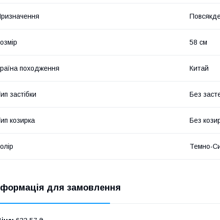
ризначення
Повсякде
озмір
58 см
раїна походження
Китай
ип застібки
Без заст
ип козирка
Без кози
олір
Темно-Си
нформація для замовлення