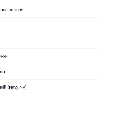
нне носіння
ежки
рка
ній (Navy NV)