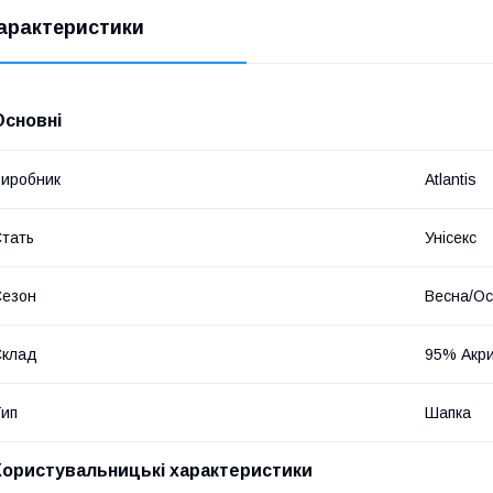
арактеристики
Основні
иробник
Atlantis
тать
Унісекс
Сезон
Весна/Ос
Склад
95% Акр
ип
Шапка
Користувальницькі характеристики