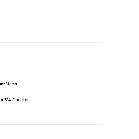
інь/Зима
ил 5% Эластан