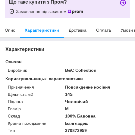
Що таке купити з Пром?
Замовлення під захистом
Опис
Характеристики
Доставка
Оплата
Умови 
Характеристики
Основні
Виробник
B&C Collection
Користувальницькі характеристики
Призначення
Повсякденне носіння
Щільність м2
145г
Підлога
Чоловічий
Розмір
M
Склад
100% Бавовна
Країна походження
Бангладеш
Тип
370873959