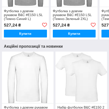
Футболка з довгим
Футболка з довгим
Футб
рукавом B&C #E150 LSL
рукавом B&C #E150 LSL
рука
(Темно-Синий L)
(Темно-Зеленый 2XL)
(Тем
527,24
527,24
527
₴
₴
Купити
Купити
Акційні пропозиції та новинки
Футболка з довгим рукавом
Набір футболок B&C #E150 2