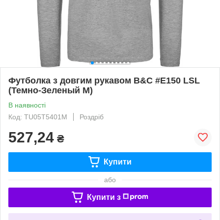
Футболка з довгим рукавом B&C #E150 LSL
(Темно-Зеленый M)
В наявності
Код: TU05T5401M
Роздріб
527,24
₴
Купити
або
Купити з