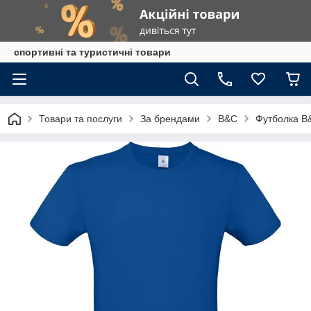
спортивні та туристичні товари
Товари та послуги
За брендами
B&C
Футболка B