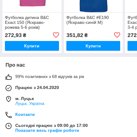
Футболка дитина B&C
Футболка B&C #E190
Футб
Exact 150 (Яскраво-
(Яскраво-синій М)
Exac
рожева 5-6 років)
3-4 
272,93
351,82
272
₴
₴
Купити
Купити
Про нас
99% позитивних з 68 відгуків за рік
Працює з 24.04.2020
м. Луцьк
Луцьк, Україна
Контакти
Сьогодні працює з 09:00 до 17:00
Показати весь графік роботи