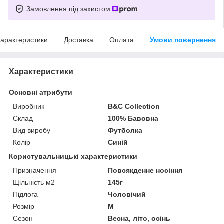
Замовлення під захистом
арактеристики
Доставка
Оплата
Умови повернення
Характеристики
Основні атрибути
Виробник
B&C Collection
Склад
100% Бавовна
Вид виробу
Футболка
Колір
Синій
Користувальницькі характеристики
Призначення
Повсякденне носіння
Щільність м2
145г
Підлога
Чоловічий
Розмір
M
Сезон
Весна, літо, осінь