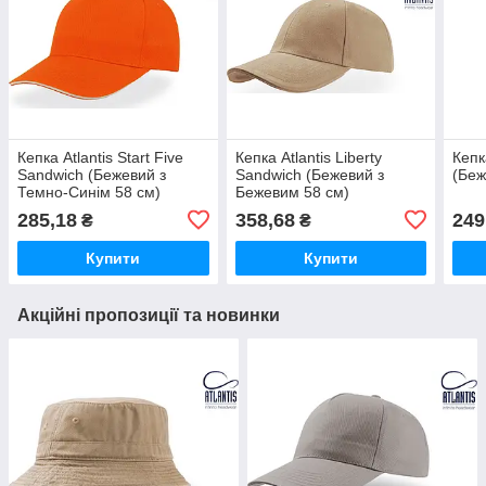
Кепка Atlantis Start Five
Кепка Atlantis Liberty
Кепка
Sandwich (Бежевий з
Sandwich (Бежевий з
(Беж
Темно-Синім 58 см)
Бежевим 58 см)
285,18
358,68
249
₴
₴
Купити
Купити
Акційні пропозиції та новинки