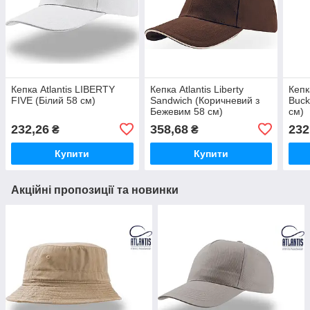
Кепка Atlantis LIBERTY
Кепка Atlantis Liberty
Кепка
FIVE (Білий 58 см)
Sandwich (Коричневий з
Buck
Бежевим 58 см)
см)
232,26
358,68
232
₴
₴
Купити
Купити
Акційні пропозиції та новинки