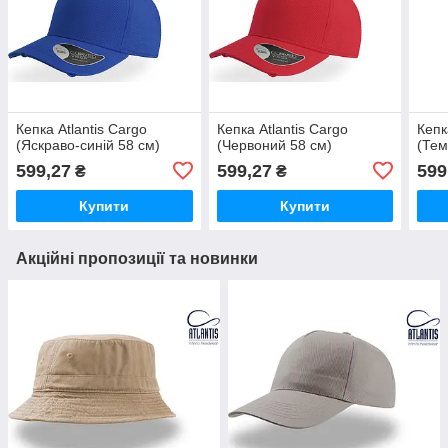
Кепка Atlantis Cargo
Кепка Atlantis Cargo
Кепк
(Яскраво-синій 58 см)
(Червоний 58 см)
(Тем
599,27
599,27
599
₴
₴
Купити
Купити
Акційні пропозиції та новинки