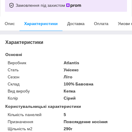
Замовлення під захистом
Опис
Характеристики
Доставка
Оплата
Умови 
Характеристики
Основні
Виробник
Atlantis
Стать
Унісекс
Сезон
Літо
Склад
100% Бавовна
Вид виробу
Кепка
Колір
Сірий
Користувальницькі характеристики
Кількість панелей
5
Призначення
Повсякденне носіння
Щільність м2
290г