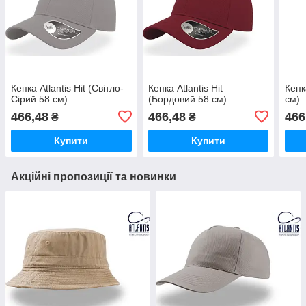
Кепка Atlantis Hit (Світло-
Кепка Atlantis Hit
Кепк
Сірий 58 см)
(Бордовий 58 см)
см)
466,48
466,48
466
₴
₴
Купити
Купити
Акційні пропозиції та новинки