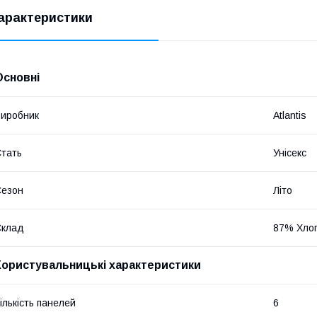
арактеристики
Основні
иробник
Atlantis
тать
Унісекс
Сезон
Літо
Склад
87% Хло
Користувальницькі характеристики
ількість панелей
6