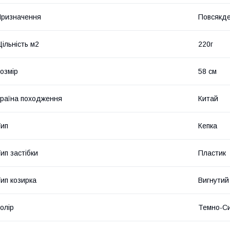
ризначення
Повсякде
ільність м2
220г
озмір
58 см
раїна походження
Китай
ип
Кепка
ип застібки
Пластик
ип козирка
Вигнутий
олір
Темно-Си