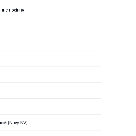
нне носіння
ній (Navy NV)