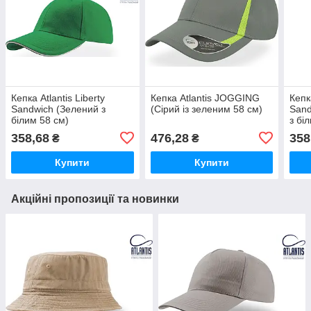
Кепка Atlantis Liberty
Кепка Atlantis JOGGING
Кепка
Sandwich (Зелений з
(Сірий із зеленим 58 см)
Sand
білим 58 см)
з бі
358,68
476,28
358
₴
₴
Купити
Купити
Акційні пропозиції та новинки