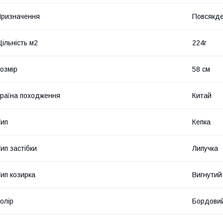
ризначення
Повсякде
ільність м2
224г
озмір
58 см
раїна походження
Китай
ип
Кепка
ип застібки
Липучка
ип козирка
Вигнутий
олір
Бордовий