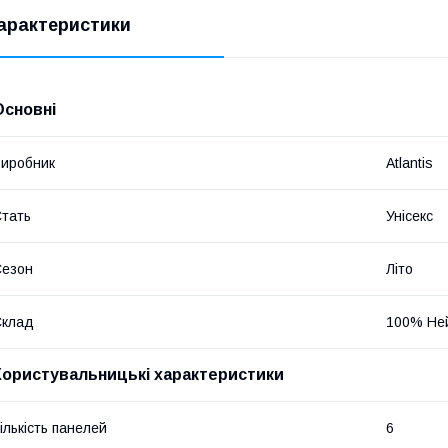
арактеристики
Основні
иробник
Atlantis
тать
Унісекс
Сезон
Літо
Склад
100% Не
Користувальницькі характеристики
ількість панелей
6