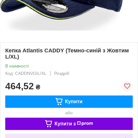
Кепка Atlantis CADDY (Темно-синій з Жовтим
L/XL)
В наявності
Код: CADDNVGIL/XL
Роздріб
464,52
₴
Купити
або
Купити з