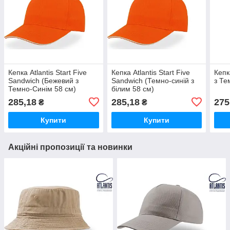
Кепка Atlantis Start Five
Кепка Atlantis Start Five
Кепк
Sandwich (Бежевий з
Sandwich (Темно-синій з
з Те
Темно-Синім 58 см)
білим 58 см)
285,18
285,18
275
₴
₴
Купити
Купити
Акційні пропозиції та новинки