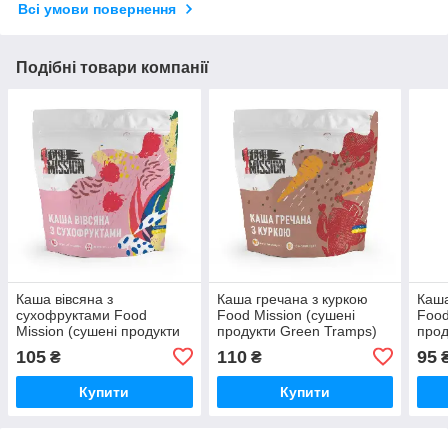
Всі умови повернення
Подібні товари компанії
Каша вівсяна з
Каша гречана з куркою
Каша
сухофруктами Food
Food Mission (сушені
Food
Mission (сушені продукти
продукти Green Tramps)
прод
Green Tramps)
105
110
95
₴
₴
Купити
Купити