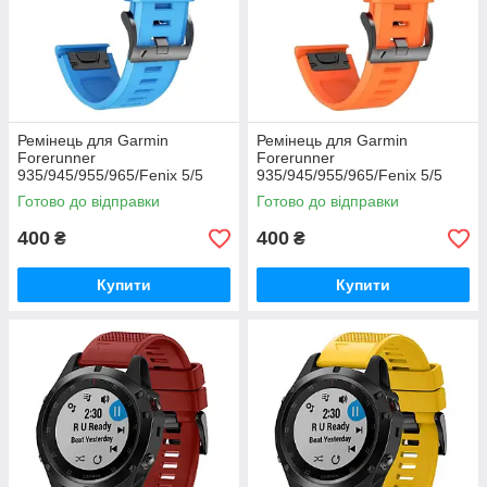
Ремінець для Garmin
Ремінець для Garmin
Forerunner
Forerunner
935/945/955/965/Fenix 5/5
935/945/955/965/Fenix 5/5
Plus/6/7/8-47 мм. (система
Plus/6/7/8-47 мм. (система
Готово до відправки
Готово до відправки
QuickFit - блакитний)
QuickFit - помаранчевий)
400
400
₴
₴
Купити
Купити