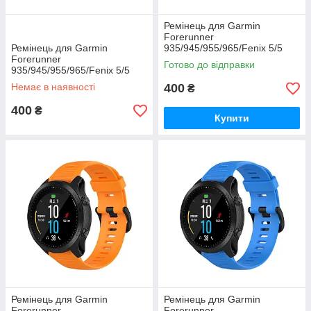
Ремінець для Garmin
Forerunner
Ремінець для Garmin
935/945/955/965/Fenix 5/5
Forerunner
Plus/6/7/8-47 мм. (темно-
Готово до відправки
935/945/955/965/Fenix 5/5
синій)
Plus/6/7/8-47 мм. (сірий)
Немає в наявності
400
₴
400
₴
Купити
Ремінець для Garmin
Ремінець для Garmin
Forerunner
Forerunner