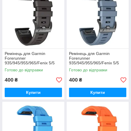
Ремінець для Garmin
Ремінець для Garmin
Forerunner
Forerunner
935/945/955/965/Fenix 5/5
935/945/955/965/Fenix 5/5
Plus/6/7/8-47 мм. (система
Plus/6/7/8-47 мм. (система
Готово до відправки
Готово до відправки
QuickFit - чорний)
QuickFit - темно-сірий)
400
400
₴
₴
Купити
Купити