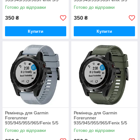
Plus/6/7/8-47 мм. QuickFit
Plus/6/7/8-47 мм. QuickFit
Готово до відправки
Готово до відправки
(блакитний)
(білий)
350
350
₴
₴
Купити
Купити
Ремінець для Garmin
Ремінець для Garmin
Forerunner
Forerunner
935/945/955/965/Fenix 5/5
935/945/955/965/Fenix 5/5
Plus/6/7/8-47 мм. QuickFit
Plus/6/7/8-47 мм. QuickFit
Готово до відправки
Готово до відправки
(сірий)
(хакі)