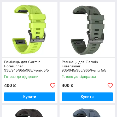
Ремінець для Garmin
Ремінець для Garmin
Forerunner
Forerunner
935/945/955/965/Fenix 5/5
935/945/955/965/Fenix 5/5
Plus/6/7/8-47 мм. (система
Plus/6/7/8-47 мм. (система
Готово до відправки
Готово до відправки
QuickFit - салатовий)
QuickFit - хакі)
400
400
₴
₴
Купити
Купити