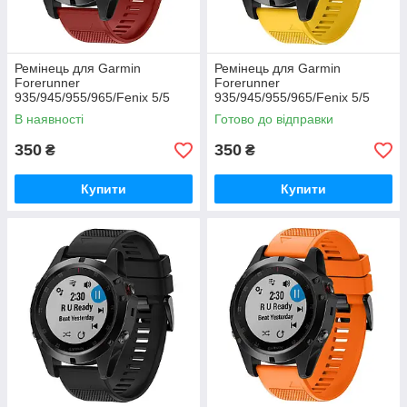
Ремінець для Garmin
Ремінець для Garmin
Forerunner
Forerunner
935/945/955/965/Fenix 5/5
935/945/955/965/Fenix 5/5
Plus/6/7/8-47 мм. QuickFit
Plus/6/7/8-47 мм. QuickFit
В наявності
Готово до відправки
(червоний)
(жовтий)
350
350
₴
₴
Купити
Купити