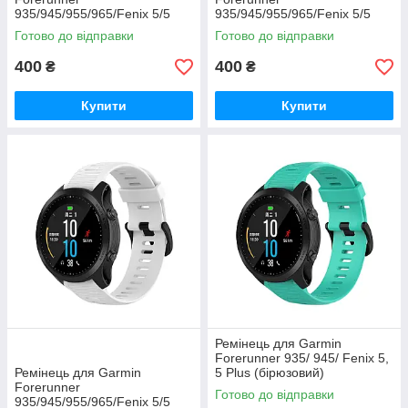
935/945/955/965/Fenix 5/5
935/945/955/965/Fenix 5/5
Plus/6/7/8-47 мм.
Plus/6/7/8-47 мм. (блакитний)
Готово до відправки
Готово до відправки
(помаранчевий)
400
400
₴
₴
Купити
Купити
Ремінець для Garmin
Forerunner 935/ 945/ Fenix 5,
Ремінець для Garmin
5 Plus (бірюзовий)
Forerunner
Готово до відправки
935/945/955/965/Fenix 5/5