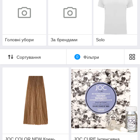
Головні убори
За брендами
Solo
Сортування
0
Фільтри
JOC COLOR NEW Крем-
JOC CURE Інтенсивна