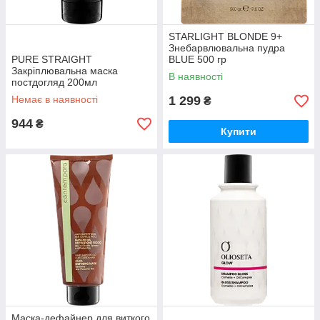
STARLIGHT BLONDE 9+
Знебарвлювальна пудра
PURE STRAIGHT
BLUE 500 гр
Закріплювальна маска
В наявності
постдогляд 200мл
Немає в наявності
1 299
₴
944
₴
Купити
Маска-дефайнер для виткого