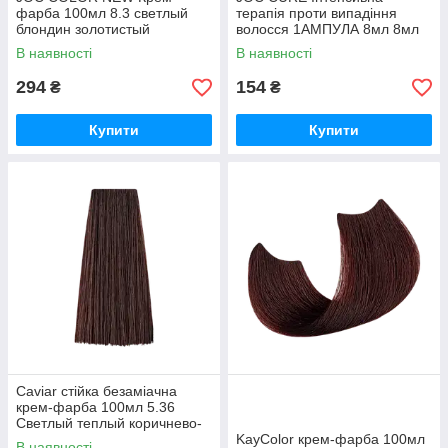
фарба 100мл 8.3 светлый
терапія проти випадіння
блондин золотистый
волосся 1АМПУЛА 8мл 8мл
В наявності
В наявності
294
154
₴
₴
Купити
Купити
Caviar стійка безаміачна
крем-фарба 100мл 5.36
Светлый теплый коричнево-
каштановый
KayColor крем-фарба 100мл
В наявності