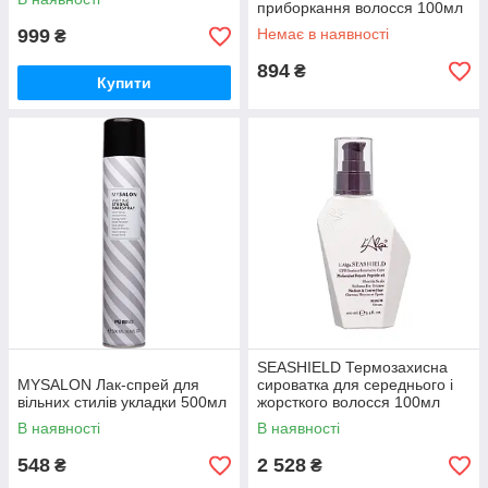
приборкання волосся 100мл
999
Немає в наявності
₴
894
₴
Купити
SEASHIELD Термозахисна
MYSALON Лак-спрей для
сироватка для середнього і
вільних стилів укладки 500мл
жорсткого волосся 100мл
В наявності
В наявності
548
2 528
₴
₴