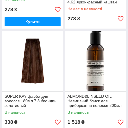
4.62 ярко-красный каштан
278
Немає в наявності
₴
278
₴
Купити
SUPER KAY фарба для
ALMOND&LINSEED OIL
волосся 180мл 7.3 блондин
Незмивний блиск для
золотистый
приборкання волосся 200мл
В наявності
В наявності
338
1 518
₴
₴