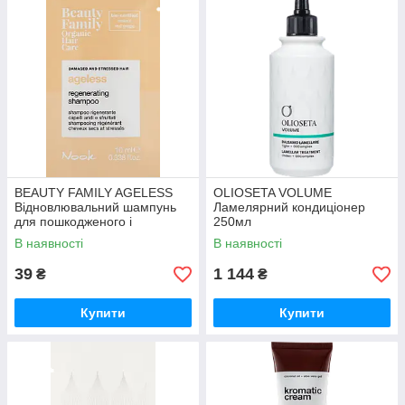
BEAUTY FAMILY AGELESS
OLIOSETA VOLUME
Відновлювальний шампунь
Ламелярний кондиціонер
для пошкодженого і
250мл
ослабленого волосся 10мл
В наявності
В наявності
39
1 144
₴
₴
Купити
Купити