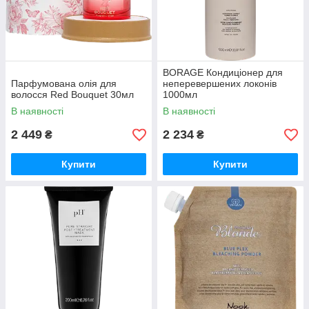
BORAGE Кондиціонер для
Парфумована олія для
неперевершених локонів
волосся Red Bouquet 30мл
1000мл
В наявності
В наявності
2 449
2 234
₴
₴
Купити
Купити