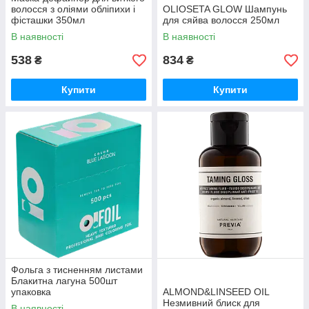
волосся з оліями обліпихи і
OLIOSETA GLOW Шампунь
фісташки 350мл
для сяйва волосся 250мл
В наявності
В наявності
538
834
₴
₴
Купити
Купити
Фольга з тисненням листами
Блакитна лагуна 500шт
упаковка
ALMOND&LINSEED OIL
Незмивний блиск для
В наявності