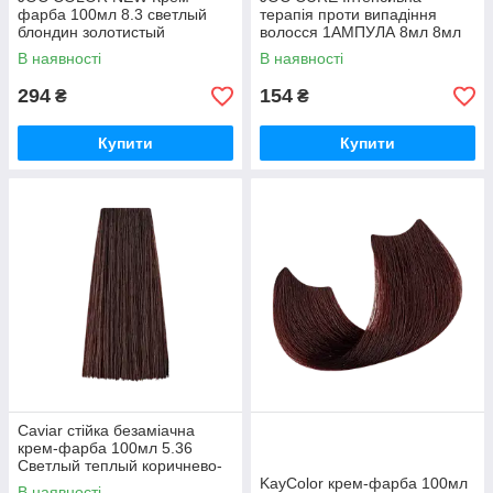
фарба 100мл 8.3 светлый
терапія проти випадіння
блондин золотистый
волосся 1АМПУЛА 8мл 8мл
В наявності
В наявності
294
154
₴
₴
Купити
Купити
Caviar стійка безаміачна
крем-фарба 100мл 5.36
Светлый теплый коричнево-
каштановый
KayColor крем-фарба 100мл
В наявності