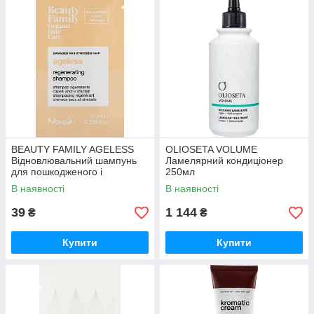
BEAUTY FAMILY AGELESS
OLIOSETA VOLUME
Відновлювальний шампунь
Ламелярний кондиціонер
для пошкодженого і
250мл
ослабленого волосся 10мл
В наявності
В наявності
39
1 144
₴
₴
Купити
Купити