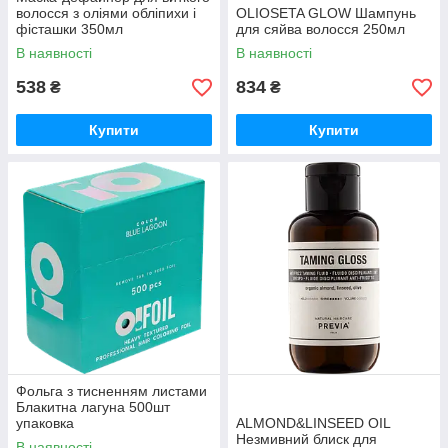
волосся з оліями обліпихи і
OLIOSETA GLOW Шампунь
фісташки 350мл
для сяйва волосся 250мл
В наявності
В наявності
538
834
₴
₴
Купити
Купити
Фольга з тисненням листами
Блакитна лагуна 500шт
упаковка
ALMOND&LINSEED OIL
Незмивний блиск для
В наявності