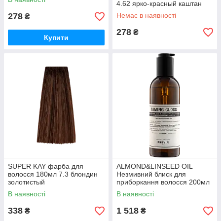
4.62 ярко-красный каштан
278
Немає в наявності
₴
278
₴
Купити
SUPER KAY фарба для
ALMOND&LINSEED OIL
волосся 180мл 7.3 блондин
Незмивний блиск для
золотистый
приборкання волосся 200мл
В наявності
В наявності
338
1 518
₴
₴