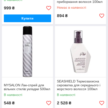
приборкання волосся 100мл
999
Немає в наявності
₴
894
₴
Купити
SEASHIELD Термозахисна
MYSALON Лак-спрей для
сироватка для середнього і
вільних стилів укладки 500мл
жорсткого волосся 100мл
В наявності
В наявності
548
2 528
₴
₴