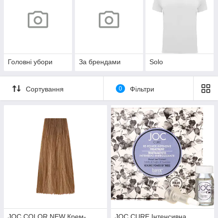
Головні убори
За брендами
Solo
Сортування
0
Фільтри
JOC COLOR NEW Крем-
JOC CURE Інтенсивна