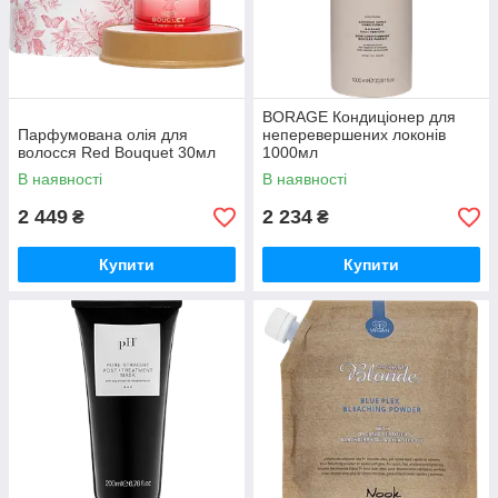
BORAGE Кондиціонер для
Парфумована олія для
неперевершених локонів
волосся Red Bouquet 30мл
1000мл
В наявності
В наявності
2 449
2 234
₴
₴
Купити
Купити