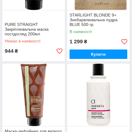
STARLIGHT BLONDE 9+
Знебарвлювальна пудра
PURE STRAIGHT
BLUE 500 гр
Закріплювальна маска
В наявності
постдогляд 200мл
Немає в наявності
1 299
₴
944
₴
Купити
Маска-дефайнер для виткого