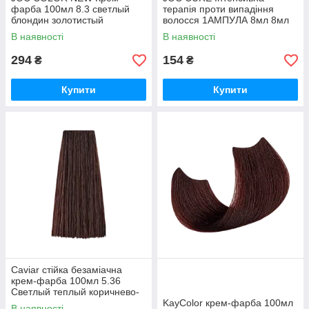
фарба 100мл 8.3 светлый
терапія проти випадіння
блондин золотистый
волосся 1АМПУЛА 8мл 8мл
В наявності
В наявності
294
154
₴
₴
Купити
Купити
Caviar стійка безаміачна
крем-фарба 100мл 5.36
Светлый теплый коричнево-
каштановый
KayColor крем-фарба 100мл
В наявності