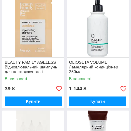
BEAUTY FAMILY AGELESS
OLIOSETA VOLUME
Відновлювальний шампунь
Ламелярний кондиціонер
для пошкодженого і
250мл
ослабленого волосся 10мл
В наявності
В наявності
39
1 144
₴
₴
Купити
Купити