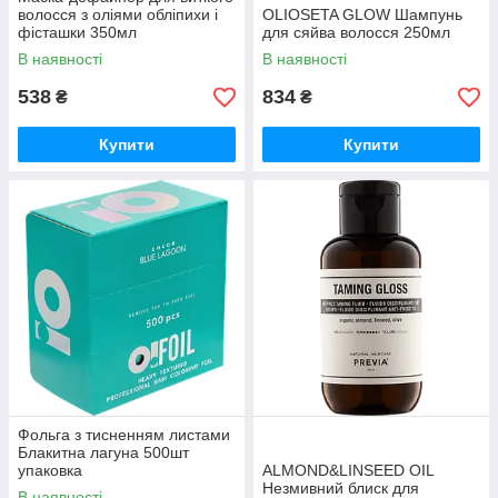
волосся з оліями обліпихи і
OLIOSETA GLOW Шампунь
фісташки 350мл
для сяйва волосся 250мл
В наявності
В наявності
538
834
₴
₴
Купити
Купити
Фольга з тисненням листами
Блакитна лагуна 500шт
упаковка
ALMOND&LINSEED OIL
Незмивний блиск для
В наявності