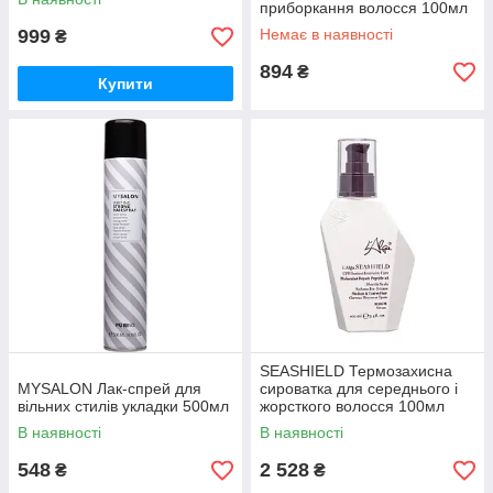
приборкання волосся 100мл
999
Немає в наявності
₴
894
₴
Купити
SEASHIELD Термозахисна
MYSALON Лак-спрей для
сироватка для середнього і
вільних стилів укладки 500мл
жорсткого волосся 100мл
В наявності
В наявності
548
2 528
₴
₴