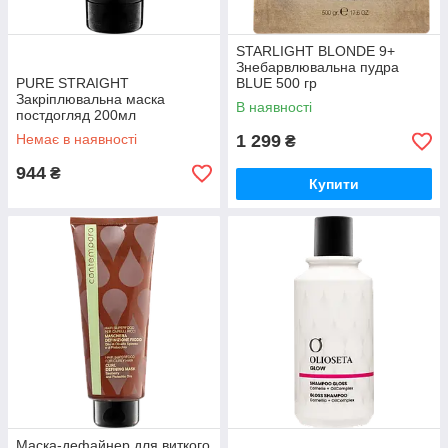
STARLIGHT BLONDE 9+
Знебарвлювальна пудра
PURE STRAIGHT
BLUE 500 гр
Закріплювальна маска
В наявності
постдогляд 200мл
Немає в наявності
1 299
₴
944
₴
Купити
Маска-дефайнер для виткого