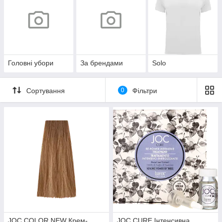
Головні убори
За брендами
Solo
Сортування
0
Фільтри
JOC COLOR NEW Крем-
JOC CURE Інтенсивна