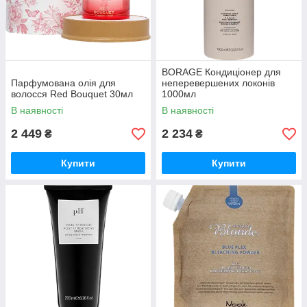
BORAGE Кондиціонер для
Парфумована олія для
неперевершених локонів
волосся Red Bouquet 30мл
1000мл
В наявності
В наявності
2 449
2 234
₴
₴
Купити
Купити