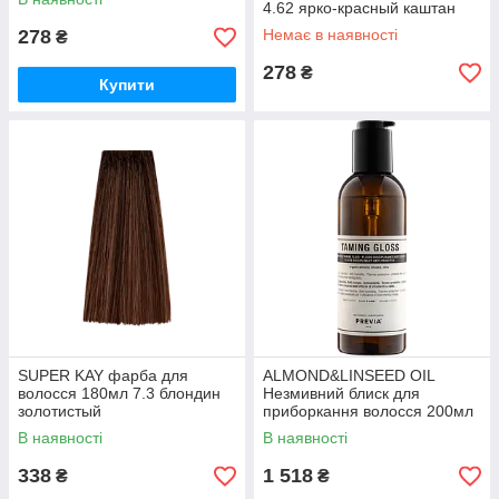
4.62 ярко-красный каштан
278
Немає в наявності
₴
278
₴
Купити
SUPER KAY фарба для
ALMOND&LINSEED OIL
волосся 180мл 7.3 блондин
Незмивний блиск для
золотистый
приборкання волосся 200мл
В наявності
В наявності
338
1 518
₴
₴