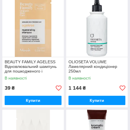
BEAUTY FAMILY AGELESS
OLIOSETA VOLUME
Відновлювальний шампунь
Ламелярний кондиціонер
для пошкодженого і
250мл
ослабленого волосся 10мл
В наявності
В наявності
39
1 144
₴
₴
Купити
Купити