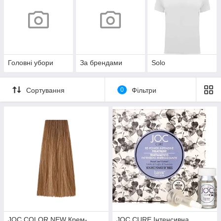
Головні убори
За брендами
Solo
Сортування
0
Фільтри
JOC COLOR NEW Крем-
JOC CURE Інтенсивна