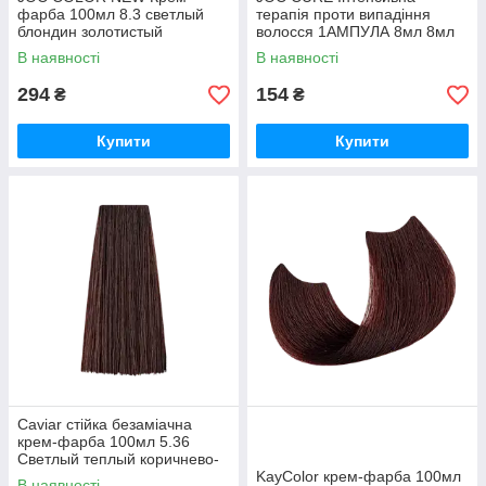
фарба 100мл 8.3 светлый
терапія проти випадіння
блондин золотистый
волосся 1АМПУЛА 8мл 8мл
В наявності
В наявності
294
154
₴
₴
Купити
Купити
Caviar стійка безаміачна
крем-фарба 100мл 5.36
Светлый теплый коричнево-
каштановый
KayColor крем-фарба 100мл
В наявності