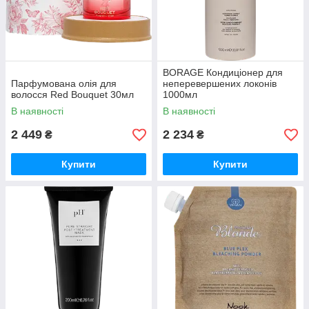
BORAGE Кондиціонер для
Парфумована олія для
неперевершених локонів
волосся Red Bouquet 30мл
1000мл
В наявності
В наявності
2 449
2 234
₴
₴
Купити
Купити