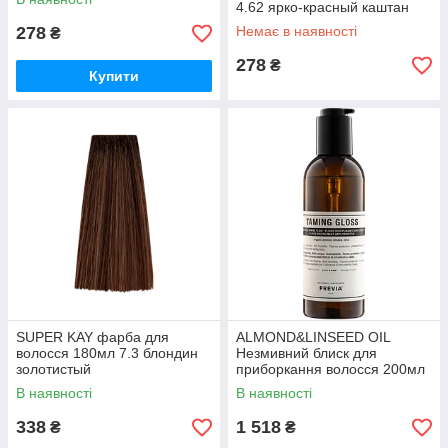
4.62 ярко-красный каштан
278
Немає в наявності
₴
278
₴
Купити
SUPER KAY фарба для
ALMOND&LINSEED OIL
волосся 180мл 7.3 блондин
Незмивний блиск для
золотистый
приборкання волосся 200мл
В наявності
В наявності
338
1 518
₴
₴