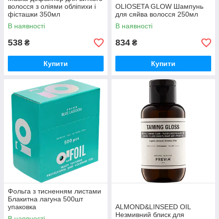
волосся з оліями обліпихи і
OLIOSETA GLOW Шампунь
фісташки 350мл
для сяйва волосся 250мл
В наявності
В наявності
538
834
₴
₴
Купити
Купити
Фольга з тисненням листами
Блакитна лагуна 500шт
упаковка
ALMOND&LINSEED OIL
Незмивний блиск для
В наявності