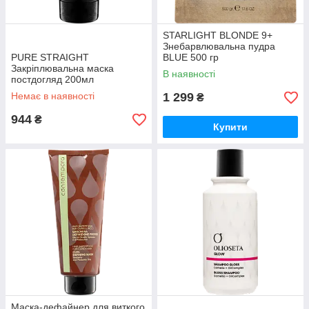
STARLIGHT BLONDE 9+
Знебарвлювальна пудра
PURE STRAIGHT
BLUE 500 гр
Закріплювальна маска
В наявності
постдогляд 200мл
Немає в наявності
1 299
₴
944
₴
Купити
Маска-дефайнер для виткого