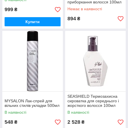
приборкання волосся 100мл
999
Немає в наявності
₴
894
₴
Купити
SEASHIELD Термозахисна
MYSALON Лак-спрей для
сироватка для середнього і
вільних стилів укладки 500мл
жорсткого волосся 100мл
В наявності
В наявності
548
2 528
₴
₴